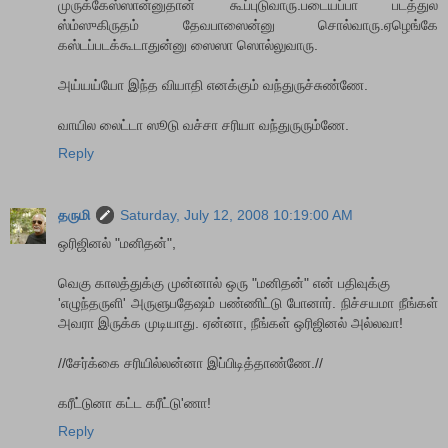
முருக்கேஸ்ஸான்னுதான் கூப்புடுவாரு.படையப்பா படத்துல
ஸ்ம்ஸுகிருதம் தேவபாஸைன்னு சொல்வாரு.ஏழெங்கே
கஸ்டப்படக்கூடாதுன்னு ஸைஸா ஸொல்லுவாரு.
அய்யய்யோ இந்த வியாதி எனக்கும் வந்துருச்சுண்ணே.
வாயில லைட்டா ஸூடு வச்சா சரியா வந்துருரும்ணே.
Reply
தருமி
Saturday, July 12, 2008 10:19:00 AM
ஒரிஜினல் "மனிதன்",
வெகு காலத்துக்கு முன்னால் ஒரு "மனிதன்" என் பதிவுக்கு
'எழுந்தருளி' அருளுபதேஷம் பண்ணிட்டு போனார். நிச்சயமா நீங்கள்
அவரா இருக்க முடியாது. ஏன்னா, நீங்கள் ஒரிஜினல் அல்லவா!
//சேர்க்கை சரியில்லன்னா இப்பிடித்தாண்ணே.//
கரீட்டுனா கட்ட கரீட்டு'ணா!
Reply