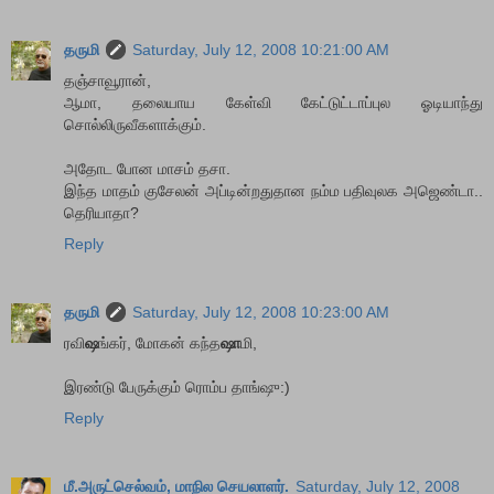
தருமி
Saturday, July 12, 2008 10:21:00 AM
தஞ்சாவூரான்,
ஆமா, தலையாய கேள்வி கேட்டுட்டாப்புல ஓடியாந்து
சொல்லிருவீகளாக்கும்.
அதோட போன மாசம் தசா.
இந்த மாதம் குசேலன் அப்டின்றதுதான நம்ம பதிவுலக அஜெண்டா..
தெரியாதா?
Reply
தருமி
Saturday, July 12, 2008 10:23:00 AM
ரவி
ஷ
ங்கர், மோகன் கந்த
ஷா
மி,
இரண்டு பேருக்கும் ரொம்ப தாங்ஷு:)
Reply
மீ.அருட்செல்வம், மாநில செயலாளர்.
Saturday, July 12, 2008