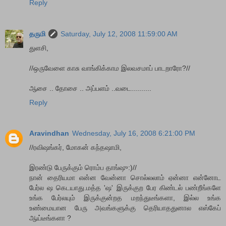
Reply
தருமி
Saturday, July 12, 2008 11:59:00 AM
துளசி,
//ஒருவேளை காசு வாங்கிக்காம இலவசமாப் பாடறாரோ?//
ஆசை .. தோசை .. அப்பளம் ..வடை..........
Reply
Aravindhan
Wednesday, July 16, 2008 6:21:00 PM
//ரவிஷங்கர், மோகன் கந்தஷாமி,
இரண்டு பேருக்கும் ரொம்ப தாங்ஷு:)//
நான் தைரியமா என்ன வேன்னா சொல்லலாம் ஏன்னா என்னோட
பேர்ல ஷ கெடயாது.மத்த 'ஷ' இருக்குற பேர கிண்டல் பண்றீங்களே
உங்க பேர்லயும் இருக்குன்றத மறந்துடீங்களா, இல்ல உங்க
உண்மையான பேரு அவங்களுக்கு தெரியாததுனால எஸ்கேப்
ஆய்டீங்களா ?