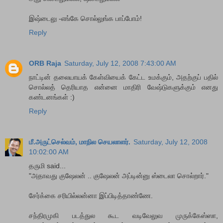
இஷ்டைலு -எங்கே சொல்லுங்க பாப்போம்!
Reply
ORB Raja
Saturday, July 12, 2008 7:43:00 AM
நாட்டின் தலையாயக் கேள்வியைக் கேட்ட உமக்கும், அதற்குப் பதில்
சொல்லத் தெரியாத என்னை மாதிரி வேஷ்டுகளுக்கும் எனது
கண்டனங்கள் :)
Reply
மீ.அருட்செல்வம், மாநில செயலாளர்.
Saturday, July 12, 2008
10:02:00 AM
தருமி said...
"அதாவது குஷேலன் .. குஷேலன் அப்டின்னு ஸ்டைலா சொல்றார்."
சேர்க்கை சரியில்லன்னா இப்பிடித்தாண்ணே.
சந்திரமுகி படத்துல கூட வடிவேலுவ முருக்கேஸ்ஸா,