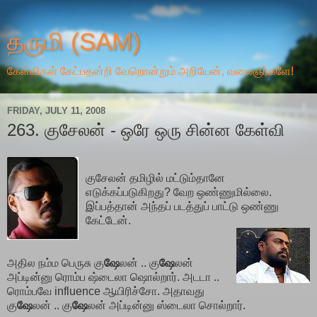
தருமி (SAM)
கேள்விகள் கேட்பதன்றி வேறொன்றும் அறியேன், வலைஞர்களே!
FRIDAY, JULY 11, 2008
263. குசேலன் - ஒரே ஒரு சின்ன கேள்வி
குசேலன் தமிழில் மட்டும்தானே
எடுக்கப்படுகிறது? வேற ஒண்ணுமில்லை.
இப்பத்தான் அந்தப் படத்துப் பாட்டு ஒண்ணு
கேட்டேன்.
அதில நம்ம பெருசு கு
ஷே
லன் .. கு
ஷே
லன்
அப்டின்னு ரொம்ப ஷ்டைலா ஷொல்றார். அடடா ..
ரொம்பவே influence ஆயிரிச்சோ. அதாவது
கு
ஷே
லன் .. கு
ஷே
லன் அப்டின்னு ஸ்டைலா சொல்றார்.