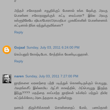
//
அந்தச் சகோதரன் சவூதிக்குப் போனால் உங்க ஷேக்கு அவரு
பொண்ண சகோதரனுக்குக் கட்டி வைப்பாரா? இல்ல அவரு
உள்ளூரிலேயே ஷியா/போரா/அகமதியா முசுலீம்களின் பொண்ணைக்
கட்டினால் நீங்க ஏத்துக்குவீங்களா?
Reply
Gujaal
Sunday, July 03, 2011 6:24:00 PM
கெம்பனூர் கோஷ்டியோட சேத்திக்க வேண்டியதுதான்.
Reply
naren
Sunday, July 03, 2011 7:27:00 PM
ஜாதிகளை வரலாற்றை பற்றி படித்துக் கொண்டிருக்கும் பொழுது,
அவுரங்கசீப் இஸ்லாமிய ஆட்சி காலத்தில், அப்பொழுது இருந்த
இந்து???? மதத்தை காப்பாற்ற ஜாதிகள் உக்கிரம் மற்றும் தீவிர
கட்டுக்க்கோபு அடைந்ததாக கூறுகின்றது.
நணபர் திருச்சிக்காரன் சொன்னதைப் போல், பணம்தான்