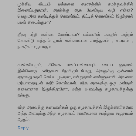
முக்கிய விடயம் மக்களை சமரசத்தில் சமத்துவத்தில்
இணைப்பதுதான். அதற்க்கு ஆக வேண்டிய வழி என்ன?
வெறுமனே கண்டித்துக் கொண்டும், திட்டிக் கொண்டும் இருந்தால்
பலன் கிடைக்குமா?
தீர்வு பற்றி எண்ண வேண்டாமா? மக்களின் மனதில் மாற்றம்
கொண்டு வந்தால் தான் உண்மையான சமத்துவம் , சமரசம் ,
நாகரீகம் உருவாகும்.
க‌ண்ணிய‌மும், சினேக‌ ம‌ன‌ப்பான்மையும் உடைய‌ ஒருவ‌ன்
இன்னொரு ம‌னித‌னை நோக்கும் போது, அவ‌னுக்கு த‌ன்னால்
ஏதாவ‌து உத‌வி செய்ய‌ முடியுமா, என்றுதான் எண்ணுவான். அவ‌னை
ம‌ரியாதையுட‌ன் எதிர் கொள்வான். எந்த‌ அளவுக்கு ஒரு ம‌னித‌ன்
க‌னவானாக‌ இருக்கிறானோ, அந்த‌ அள‌வுக்கு ச‌முதாய‌த்துக்கு
ந‌ல்ல‌து.
எந்த‌ அளவுக்கு க‌ன‌வான்க‌ள் ஒரு ச‌முதாய‌த்தில் இருக்கிரார்களோ
அந்த‌ அளவுக்கு அந்த‌ ச‌முதாய‌ம் நாக‌ரீக‌மான‌ ச‌மத்துவ‌ ச‌முதாய‌ம்
ஆகும்.
Reply