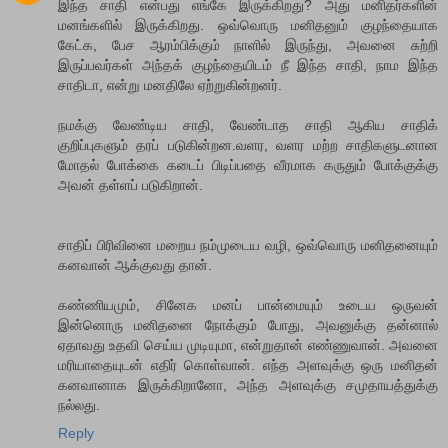
இந்த‌ சாதி என்ப‌து எங்கே இருக்கிற‌து? அது ம‌னித‌ர்க‌ளின்
ம‌ன‌ங்க‌ளில் இருக்கிற‌து. ஒவ்வொரு ம‌னித‌னும் குழ‌ந்தையாக‌
கேட்க‌, பேச‌ ஆரம்பிக்கும் நாளில் இருந்து, அவ‌னை சுற்றி
இருப்ப‌வ‌ர்க‌ள் அந்த‌க் குழ‌ந்தையிட‌ம் நீ இந்த‌ சாதி, நாம இந்த‌
சாதிடா, என்று ம‌ன‌திலே ஏற்றுகின்ற‌ன‌ர்.
ந‌ம‌க்கு வேண்டிய‌ சாதி, வேண்டாத‌ சாதி ஆகிய‌ சாதிக்
குறிப்புக‌ளும் த‌ரப் ப‌டுகின்ற‌ன‌.வ‌ள‌ர‌, வ‌ள‌ர‌ ம‌ற்ற‌ சாதிக‌ளுட‌னான‌
மோத‌ல் போக்கை க‌டைப் பிடிப்ப‌தை வீர‌மாக க‌ருதும் போக்குக்கு
அவ‌ன் த‌ள்ள‌ப் ப‌டுகிறான்.
சாதிப் பிரிவினை ம‌றைய‌ ந‌ம்முடைய‌ வ‌ழி, ஒவ்வொரு ம‌னித‌னையும்
க‌ன‌வான் ஆக்குவ‌து தான்.
க‌ண்ணிய‌மும், சினேக‌ ம‌ன‌ப் பான்மையும் உடைய‌ ஒருவ‌ன்
இன்னொரு ம‌னித‌னை நோக்கும் போது, அவ‌னுக்கு த‌ன்னால்
ஏதாவ‌து உத‌வி செய்ய‌ முடியுமா, என்றுதான் எண்ணுவான். அவ‌னை
ம‌ரியாதையுட‌ன் எதிர் கொள்வான். எந்த‌ அளவுக்கு ஒரு ம‌னித‌ன்
க‌னவானாக‌ இருக்கிறானோ, அந்த‌ அள‌வுக்கு ச‌முதாய‌த்துக்கு
ந‌ல்ல‌து.
Reply