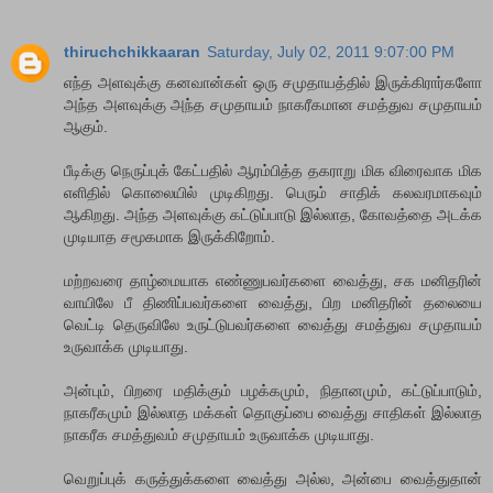
thiruchchikkaaran
Saturday, July 02, 2011 9:07:00 PM
எந்த‌ அளவுக்கு க‌ன‌வான்க‌ள் ஒரு ச‌முதாய‌த்தில் இருக்கிரார்களோ
அந்த‌ அளவுக்கு அந்த‌ ச‌முதாய‌ம் நாக‌ரீக‌மான‌ ச‌மத்துவ‌ ச‌முதாய‌ம்
ஆகும்.
பீடிக்கு நெருப்புக் கேட்பதில் ஆரம்பித்த தகராறு மிக விரைவாக மிக
எளிதில் கொலையில் முடிகிறது. பெரும் சாதிக் க‌ல‌வ‌ர‌மாக‌வும்
ஆகிற‌து. அந்த அளவுக்கு கட்டுப்பாடு இல்லாத, கோவத்தை அடக்க
முடியாத சமூகமாக இருக்கிறோம்.
ம‌ற்ற‌வ‌ரை தாழ்மையாக‌ எண்ணுப‌வ‌ர்களை வைத்து, ச‌க‌ ம‌னித‌ரின்
வாயிலே பீ திணிப்ப‌வ‌ர்க‌ளை வைத்து, பிற‌ ம‌னித‌ரின் த‌லையை
வெட்டி தெருவிலே உருட்டுப‌வ‌ர்க‌ளை வைத்து ச‌மத்துவ‌ ச‌முதாய‌ம்
உருவாக்க‌ முடியாது.
அன்பும், பிறரை மதிக்கும் பழக்கமும், நிதானமும், கட்டுப்பாடும்,
நாகரீகமும் இல்லாத மக்கள் தொகுப்பை வைத்து சாதிகள் இல்லாத
நாக‌ரீக‌ சமத்துவம் சமுதாயம் உருவாக்க முடியாது.
வெறுப்புக் கருத்துக்களை வைத்து அல்ல, அன்பை வைத்துதான்