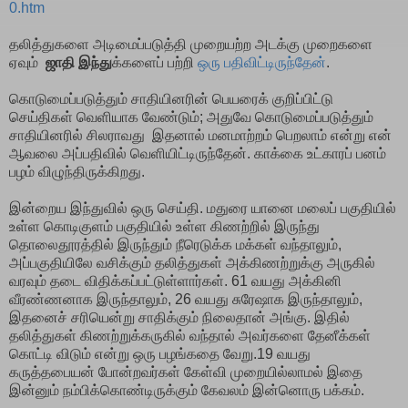
0.htm
தலித்துகளை அடிமைப்படுத்தி முறையற்ற அடக்கு முறைகளை
ஏவும்
ஜாதி இந்து
க்களைப் பற்றி
ஒரு பதிவிட்டிருந்தேன்
.
கொடுமைப்படுத்தும் சாதியினரின் பெயரைக் குறிப்பிட்டு
செய்திகள் வெளியாக வேண்டும்; அதுவே கொடுமைப்படுத்தும்
சாதியினரில் சிலராவது இதனால் மனமாற்றம் பெறலாம் என்று என்
ஆவலை அப்பதிவில் வெளியிட்டிருந்தேன். காக்கை உட்காரப் பனம்
பழம் விழுந்திருக்கிறது.
இன்றைய இந்துவில் ஒரு செய்தி. மதுரை யானை மலைப் பகுதியில்
உள்ள கொடிகுளம் பகுதியில் உள்ள கிணற்றில் இருந்து
தொலைதூரத்தில் இருந்தும் நீரெடுக்க மக்கள் வந்தாலும்,
அப்பகுதியிலே வசிக்கும் தலித்துகள் அக்கிணற்றுக்கு அருகில்
வரவும் தடை விதிக்கப்பட்டுள்ளார்கள். 61 வயது அக்கினி
வீரண்ணனாக இருந்தாலும், 26 வயது சுரேஷாக இருந்தாலும்,
இதனைச் சரியென்று சாதிக்கும் நிலைதான் அங்கு. இதில்
தலித்துகள் கிணற்றுக்கருகில் வந்தால் அவர்களை தேனீக்கள்
கொட்டி விடும் என்று ஒரு பழங்கதை வேறு.19 வயது
கருத்தபையன் போன்றவர்கள் கேள்வி முறையில்லாமல் இதை
இன்னும் நம்பிக்கொண்டிருக்கும் கேவலம் இன்னொரு பக்கம்.