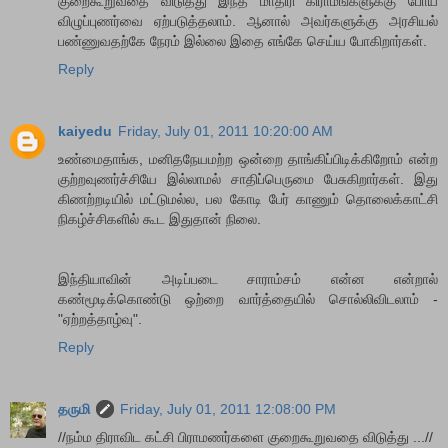
குறைகூறுவதை விடுத்து இந்த மாதிரி கிராமங்களுக்கு போய்
விழுப்புணர்வை ஏற்படுத்தலாம். ஆனால் அவர்களுக்கு அரசியல்
பண்ணுவதற்கே நேரம் இல்லை இதை எங்கே செய்ய போகிறார்கள்.
Reply
kaiyedu
Friday, July 01, 2011 10:20:00 AM
உண்மைதாங்க, மனிதநேயமற்ற ஒன்றை தாங்கிப்பிடிக்கிறோம் என்ற
குற்றவுணர்ச்சியே இல்லாமல் சாதிப்பெருமை பேசுகிறார்கள். இது
கிணற்றடியில் மட்டுமல்ல, பல கோடி பேர் காணும் தொலைக்காட்சி
நிகழ்ச்சிகளில் கூட இதுதான் நிலை.
இந்தியாவின் அடிப்படை சாராம்சம் என்ன என்றால்
கண்மூடிக்கொண்டு ஒற்றை வார்த்தையில் சொல்லிவிடலாம் -
"ஏற்றத்தாழ்வு".
Reply
தருமி
Friday, July 01, 2011 12:08:00 PM
//நம்ம திராவிட கட்சி பிராமணர்களை குறைகூறுவதை விடுத்து ...//