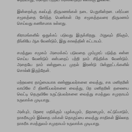
இன்றைக்கு கலப்புத் திருமணங்கள் நடை பெறுகின்றன. பார்ப்பன
சமூகத்தை சேர்ந்த பெண்கள் பிற சமூகத்தவரை திருமணம்
செய்வது கணிசமாக உள்ளது.
கிராமங்களில் ஒதுக்கப் படுவது இருக்கிறது. அதுவும் நீங்கும்,
நீங்கியே ஆக வேண்டும், இது காலத்தின் கட்டாயம்.
சமத்துவ சமூகம் அமைக்கப் படுவதை மும்முரப் படுத்த என்ன
செய்ய வேண்டும் என்பதைப் பற்றி நாம் சிந்திக்க வேண்டும்.
அதையே நாம் என்னுடைய முதல் இரண்டு பின்னூட்டங்களில்
சொல்லி இருந்தேன்.
ம‌ற்ற‌வ‌ரை தாழ்மையாக‌ எண்ணுப‌வ‌ர்களை வைத்து, ச‌க‌ ம‌னித‌ரின்
வாயிலே பீ திணிப்ப‌வ‌ர்க‌ளை வைத்து, பிற‌ ம‌னித‌ரின் த‌லையை
வெட்டி தெருவிலே உருட்டுப‌வ‌ர்க‌ளை வைத்து ச‌மத்துவ‌ ச‌முதாய‌ம்
உருவாக்க‌ முடியாது.
அன்பும், பிறரை மதிக்கும் பழக்கமும், நிதானமும், கட்டுப்பாடும்,
நாகரீகமும் இல்லாத மக்கள் தொகுப்பை வைத்து சாதிகள் இல்லாத
நாக‌ரீக‌ சமத்துவம் சமுதாயம் உருவாக்க முடியாது.