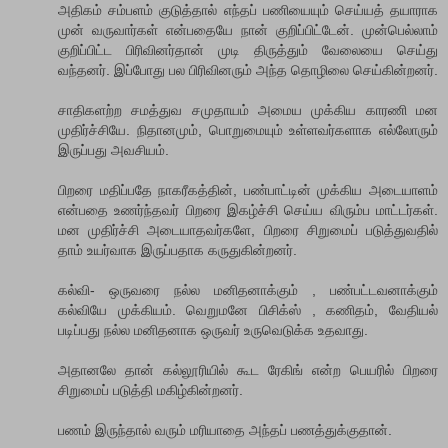
அதிகம் சம்பளம் குடுத்தால் எந்தப் பணியையும் செய்யத் தயாராக
முன் வருவார்கள் என்பதையே நான் குறிப்பிட்டேன். முன்பெல்லாம்
குறிப்பிட்ட பிரிவினர்தான் முடி திருத்தும் வேலையை செய்து
வந்தனர். இப்போது பல பிரிவினரும் அந்த தொழிலை செய்கின்றனர்.
சாதிகளற்ற சமத்துவ சமுதாயம் அமைய முக்கிய காரணி மன
முதிர்ச்சியே. நிதானமும், பொறுமையும் உள்ளவர்களாக எல்லோரும்
இருப்பது அவசியம்.
பிறரை மதிப்பதே நாகரீகத்தின், பண்பாட்டின் முக்கிய அடையாளம்
என்பதை உணர்ந்தவர் பிறரை இகழ்ச்சி செய்ய விரும்ப மாட்டர்கள்.
மன முதிர்ச்சி அடையாதவர்களே, பிறரை சிறுமைப் படுத்துவதில்
தாம் உயர்வாக இருப்பதாக கருதுகின்றனர்.
கல்வி- ஒருவரை நல்ல மனிதனாக்கும் , பண்பட்டவனாக்கும்
கல்வியே முக்கியம். வெறுமனே பிசிக்ஸ் , கணிதம், வேதியல்
படிப்பது நல்ல மனிதனாக ஒருவர் உருவெடுக்க உதவாது.
அதானலே தான் கல்லூரியில் கூட ரேகிங் என்ற பெயரில் பிறரை
சிறுமைப் படுத்தி மகிழ்கின்றனர்.
பணம் இருந்தால் வரும் மரியாதை அந்தப் பணத்துக்குதான்.