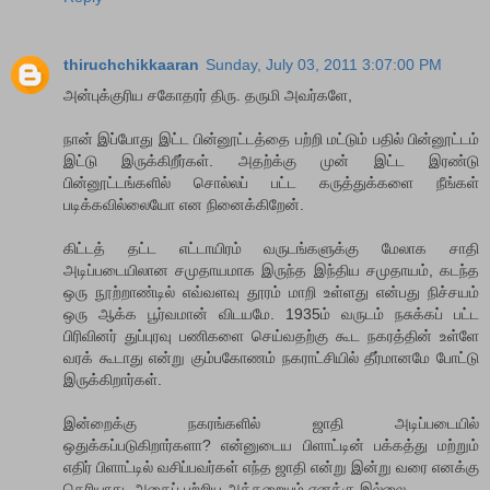
thiruchchikkaaran
Sunday, July 03, 2011 3:07:00 PM
அன்புக்குரிய சகோதரர் திரு. தருமி அவர்களே,
நான் இப்போது இட்ட பின்னூட்டத்தை பற்றி மட்டும் பதில் பின்னூட்டம்
இட்டு இருக்கிறீர்கள். அதற்க்கு முன் இட்ட இரண்டு
பின்னூட்டங்களில் சொல்லப் பட்ட கருத்துக்களை நீங்கள்
படிக்கவில்லையோ என நினைக்கிறேன்.
கிட்டத் தட்ட எட்டாயிரம் வருடங்களுக்கு மேலாக சாதி
அடிப்படையிலான சமுதாயமாக இருந்த இந்திய சமுதாயம், கடந்த
ஒரு நூற்றாண்டில் எவ்வளவு தூரம் மாறி உள்ளது என்பது நிச்சயம்
ஒரு ஆக்க பூர்வமான் விடயமே. 1935ம் வருடம் நசுக்கப் பட்ட
பிரிவினர் துப்புரவு பணிகளை செய்வதற்கு கூட நகரத்தின் உள்ளே
வரக் கூடாது என்று கும்பகோணம் நகராட்சியில் தீர்மானமே போட்டு
இருக்கிறார்கள்.
இன்றைக்கு நகரங்களில் ஜாதி அடிப்படையில்
ஒதுக்கப்படுகிறார்களா? என்னுடைய பிளாட்டின் பக்கத்து மற்றும்
எதிர் பிளாட்டில் வசிப்பவர்கள் எந்த ஜாதி என்று இன்று வரை எனக்கு
தெரியாது, அதைப் பற்றிய அக்கறையும் எனக்கு இல்லை.