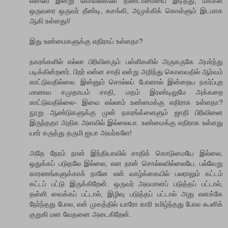
எனவே இன்று கோவில்களே தீண்டாமையை இடித்து, மக்கள்
ஒருவரை ஒருவர் தீண்டி, கசங்கி, அமுக்கிக் கொள்ளும் இடமாக
ஆகி உள்ளது//
இது உண்மைகளுக்கு எதிராய் உள்ளதா?
நகரங்களில் எல்லா பிரிவினரும் பள்ளிகளில் அருகருகே அமர்ந்து
படிக்கின்றனர். பிறர் என்ன சாதி என்று அறிந்து கொளவதில் ஆர்வம்
காட்டுவதில்லை. இன்னும் சொல்லப் போனால் இன்றைய நகர்ப்புற
மாணவ சமுதாயம் சாதி, மதம் இரண்டிலுமே அக்கறை
காட்டுவதில்லை- இவை எல்லாம் உண்மைக்கு எதிராக உள்ளதா?
நூறு ஆண்டுகளுக்கு முன் நகரங்க்ளைளும் ஜாதி பிரிவினை
இருந்ததா அதிக அளவில் இல்லையா. உண்மைக்கு எதிராக உள்ளது
யார் கருத்து தருமி ஐயா அவர்களே!
அதே நேரம் நான் இந்தியாவில் சாதிக் கொடுமையே இல்லை,
ஒதுக்கப் படுதலே இல்லை, என நான் சொல்லவில்லையே. பல்வேறு
காரணங்களுக்காக் நானே என் வாழ்க்கையில் பலராலும் கட்டம்
கட்டப் பட்டு இருக்கிறேன். ஒருவர் அவமானப் படுத்தப் பட்டால்,
தள்ளி வைக்கப் பட்டால், இழிவு படுத்தப் பட்டால் அது எனக்கே
நேர்ந்தது போல, என் முகத்தில் யாரோ காரி உமிழ்ந்தது போல கூனிக்
குறுகி மன வேதனை அடைகிறேன்.