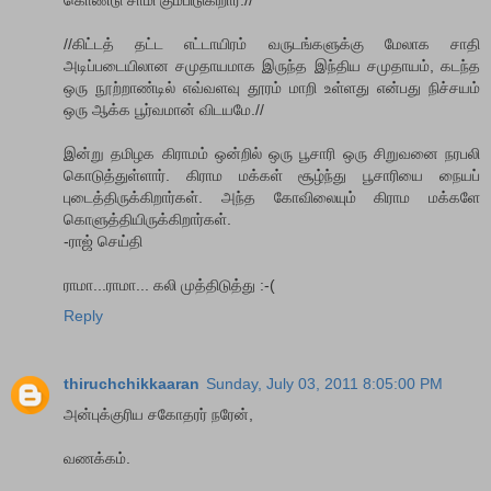
கொண்டு சாமி கும்பிடுகிறார்.//
//கிட்டத் தட்ட எட்டாயிரம் வருடங்களுக்கு மேலாக சாதி
அடிப்படையிலான சமுதாயமாக இருந்த இந்திய சமுதாயம், கடந்த
ஒரு நூற்றாண்டில் எவ்வளவு தூரம் மாறி உள்ளது என்பது நிச்சயம்
ஒரு ஆக்க பூர்வமான் விடயமே.//
இன்று தமிழக கிராமம் ஒன்றில் ஒரு பூசாரி ஒரு சிறுவனை நரபலி
கொடுத்துள்ளார். கிராம மக்கள் சூழ்ந்து பூசாரியை நையப்
புடைத்திருக்கிறார்கள். அந்த கோவிலையும் கிராம மக்களே
கொளுத்தியிருக்கிறார்கள்.
-ராஜ் செய்தி
ராமா...ராமா... கலி முத்திடுத்து :-(
Reply
thiruchchikkaaran
Sunday, July 03, 2011 8:05:00 PM
அன்புக்குரிய சகோதரர் நரேன்,
வணக்கம்.