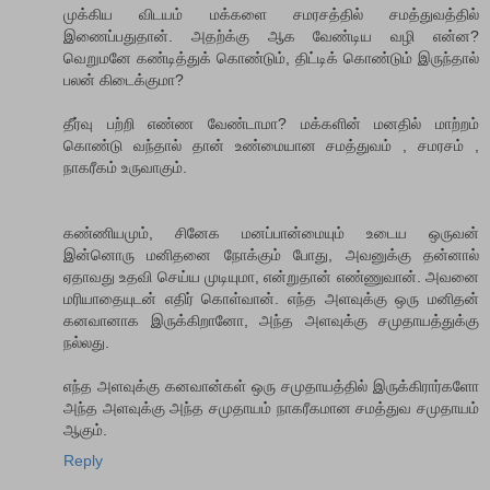
முக்கிய விடயம் மக்களை சமரசத்தில் சமத்துவத்தில்
இணைப்பதுதான். அதற்க்கு ஆக வேண்டிய வழி என்ன?
வெறுமனே கண்டித்துக் கொண்டும், திட்டிக் கொண்டும் இருந்தால்
பலன் கிடைக்குமா?
தீர்வு பற்றி எண்ண வேண்டாமா? மக்களின் மனதில் மாற்றம்
கொண்டு வந்தால் தான் உண்மையான சமத்துவம் , சமரசம் ,
நாகரீகம் உருவாகும்.
க‌ண்ணிய‌மும், சினேக‌ ம‌ன‌ப்பான்மையும் உடைய‌ ஒருவ‌ன்
இன்னொரு ம‌னித‌னை நோக்கும் போது, அவ‌னுக்கு த‌ன்னால்
ஏதாவ‌து உத‌வி செய்ய‌ முடியுமா, என்றுதான் எண்ணுவான். அவ‌னை
ம‌ரியாதையுட‌ன் எதிர் கொள்வான். எந்த‌ அளவுக்கு ஒரு ம‌னித‌ன்
க‌னவானாக‌ இருக்கிறானோ, அந்த‌ அள‌வுக்கு ச‌முதாய‌த்துக்கு
ந‌ல்ல‌து.
எந்த‌ அளவுக்கு க‌ன‌வான்க‌ள் ஒரு ச‌முதாய‌த்தில் இருக்கிரார்களோ
அந்த‌ அளவுக்கு அந்த‌ ச‌முதாய‌ம் நாக‌ரீக‌மான‌ ச‌மத்துவ‌ ச‌முதாய‌ம்
ஆகும்.
Reply