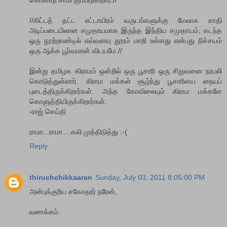
கொண்டு சாமி கும்பிடுகிறார்.//
//கிட்டத் தட்ட எட்டாயிரம் வருடங்களுக்கு மேலாக சாதி
அடிப்படையிலான சமுதாயமாக இருந்த இந்திய சமுதாயம், கடந்த
ஒரு நூற்றாண்டில் எவ்வளவு தூரம் மாறி உள்ளது என்பது நிச்சயம்
ஒரு ஆக்க பூர்வமான் விடயமே.//
இன்று தமிழக கிராமம் ஒன்றில் ஒரு பூசாரி ஒரு சிறுவனை நரபலி
கொடுத்துள்ளார். கிராம மக்கள் சூழ்ந்து பூசாரியை நையப்
புடைத்திருக்கிறார்கள். அந்த கோவிலையும் கிராம மக்களே
கொளுத்தியிருக்கிறார்கள்.
-ராஜ் செய்தி
ராமா...ராமா... கலி முத்திடுத்து :-(
Reply
thiruchchikkaaran
Sunday, July 03, 2011 8:05:00 PM
அன்புக்குரிய சகோதரர் நரேன்,
வணக்கம்.