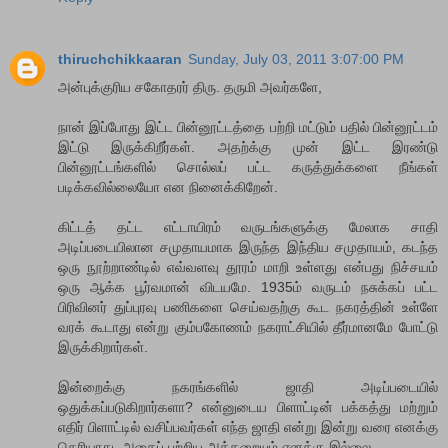
thiruchchikkaaran
Sunday, July 03, 2011 3:07:00 PM
அன்புக்குரிய சகோதரர் திரு. தருமி அவர்களே,
நான் இப்போது இட்ட பின்னூட்டத்தை பற்றி மட்டும் பதில் பின்னூட்டம்
இட்டு இருக்கிறீர்கள். அதற்க்கு முன் இட்ட இரண்டு
பின்னூட்டங்களில் சொல்லப் பட்ட கருத்துக்களை நீங்கள்
படிக்கவில்லையோ என நினைக்கிறேன்.
கிட்டத் தட்ட எட்டாயிரம் வருடங்களுக்கு மேலாக சாதி
அடிப்படையிலான சமுதாயமாக இருந்த இந்திய சமுதாயம், கடந்த
ஒரு நூற்றாண்டில் எவ்வளவு தூரம் மாறி உள்ளது என்பது நிச்சயம்
ஒரு ஆக்க பூர்வமான் விடயமே. 1935ம் வருடம் நசுக்கப் பட்ட
பிரிவினர் துப்புரவு பணிகளை செய்வதற்கு கூட நகரத்தின் உள்ளே
வரக் கூடாது என்று கும்பகோணம் நகராட்சியில் தீர்மானமே போட்டு
இருக்கிறார்கள்.
இன்றைக்கு நகரங்களில் ஜாதி அடிப்படையில்
ஒதுக்கப்படுகிறார்களா? என்னுடைய பிளாட்டின் பக்கத்து மற்றும்
எதிர் பிளாட்டில் வசிப்பவர்கள் எந்த ஜாதி என்று இன்று வரை எனக்கு
தெரியாது, அதைப் பற்றிய அக்கறையும் எனக்கு இல்லை.