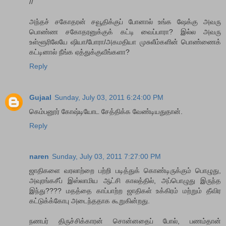
//
அந்தச் சகோதரன் சவூதிக்குப் போனால் உங்க ஷேக்கு அவரு
பொண்ண சகோதரனுக்குக் கட்டி வைப்பாரா? இல்ல அவரு
உள்ளூரிலேயே ஷியா/போரா/அகமதியா முசுலீம்களின் பொண்ணைக்
கட்டினால் நீங்க ஏத்துக்குவீங்களா?
Reply
Gujaal
Sunday, July 03, 2011 6:24:00 PM
கெம்பனூர் கோஷ்டியோட சேத்திக்க வேண்டியதுதான்.
Reply
naren
Sunday, July 03, 2011 7:27:00 PM
ஜாதிகளை வரலாற்றை பற்றி படித்துக் கொண்டிருக்கும் பொழுது,
அவுரங்கசீப் இஸ்லாமிய ஆட்சி காலத்தில், அப்பொழுது இருந்த
இந்து???? மதத்தை காப்பாற்ற ஜாதிகள் உக்கிரம் மற்றும் தீவிர
கட்டுக்க்கோபு அடைந்ததாக கூறுகின்றது.
நணபர் திருச்சிக்காரன் சொன்னதைப் போல், பணம்தான்