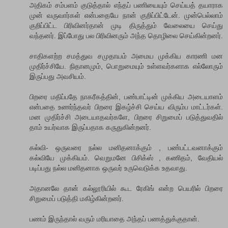
அதிகம் சம்பளம் குடுத்தால் எந்தப் பணியையும் செய்யத் தயாராக
முன் வருவார்கள் என்பதையே நான் குறிப்பிட்டேன். முன்பெல்லாம்
குறிப்பிட்ட பிரிவினர்தான் முடி திருத்தும் வேலையை செய்து
வந்தனர். இப்போது பல பிரிவினரும் அந்த தொழிலை செய்கின்றனர்.
சாதிகளற்ற சமத்துவ சமுதாயம் அமைய முக்கிய காரணி மன
முதிர்ச்சியே. நிதானமும், பொறுமையும் உள்ளவர்களாக எல்லோரும்
இருப்பது அவசியம்.
பிறரை மதிப்பதே நாகரீகத்தின், பண்பாட்டின் முக்கிய அடையாளம்
என்பதை உணர்ந்தவர் பிறரை இகழ்ச்சி செய்ய விரும்ப மாட்டர்கள்.
மன முதிர்ச்சி அடையாதவர்களே, பிறரை சிறுமைப் படுத்துவதில்
தாம் உயர்வாக இருப்பதாக கருதுகின்றனர்.
கல்வி- ஒருவரை நல்ல மனிதனாக்கும் , பண்பட்டவனாக்கும்
கல்வியே முக்கியம். வெறுமனே பிசிக்ஸ் , கணிதம், வேதியல்
படிப்பது நல்ல மனிதனாக ஒருவர் உருவெடுக்க உதவாது.
அதானலே தான் கல்லூரியில் கூட ரேகிங் என்ற பெயரில் பிறரை
சிறுமைப் படுத்தி மகிழ்கின்றனர்.
பணம் இருந்தால் வரும் மரியாதை அந்தப் பணத்துக்குதான்.