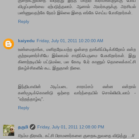
குறைகூறுவதை விடுத்து இந்த மாதிரி கிராமங்களுக்கு போய்
விழுப்புணர்வை ஏற்படுத்தலாம். ஆனால் அவர்களுக்கு அரசியல்
பண்ணுவதற்கே நேரம் இல்லை இதை எங்கே செய்ய போகிறார்கள்.
Reply
kaiyedu
Friday, July 01, 2011 10:20:00 AM
உண்மைதாங்க, மனிதநேயமற்ற ஒன்றை தாங்கிப்பிடிக்கிறோம் என்ற
குற்றவுணர்ச்சியே இல்லாமல் சாதிப்பெருமை பேசுகிறார்கள். இது
கிணற்றடியில் மட்டுமல்ல, பல கோடி பேர் காணும் தொலைக்காட்சி
நிகழ்ச்சிகளில் கூட இதுதான் நிலை.
இந்தியாவின் அடிப்படை சாராம்சம் என்ன என்றால்
கண்மூடிக்கொண்டு ஒற்றை வார்த்தையில் சொல்லிவிடலாம் -
"ஏற்றத்தாழ்வு".
Reply
தருமி
Friday, July 01, 2011 12:08:00 PM
//நம்ம திராவிட கட்சி பிராமணர்களை குறைகூறுவதை விடுத்து ...//