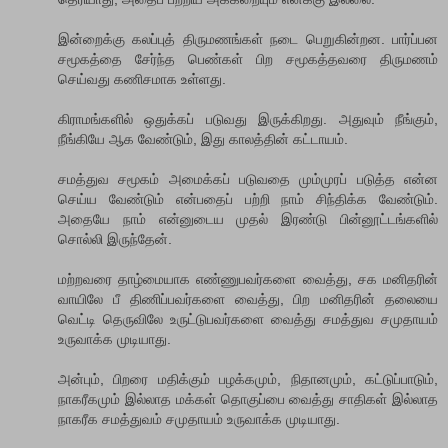
இன்றைக்கு கலப்புத் திருமணங்கள் நடை பெறுகின்றன. பார்ப்பன
சமூகத்தை சேர்ந்த பெண்கள் பிற சமூகத்தவரை திருமணம்
செய்வது கணிசமாக உள்ளது.
கிராமங்களில் ஒதுக்கப் படுவது இருக்கிறது. அதுவும் நீங்கும்,
நீங்கியே ஆக வேண்டும், இது காலத்தின் கட்டாயம்.
சமத்துவ சமூகம் அமைக்கப் படுவதை மும்முரப் படுத்த என்ன
செய்ய வேண்டும் என்பதைப் பற்றி நாம் சிந்திக்க வேண்டும்.
அதையே நாம் என்னுடைய முதல் இரண்டு பின்னூட்டங்களில்
சொல்லி இருந்தேன்.
ம‌ற்ற‌வ‌ரை தாழ்மையாக‌ எண்ணுப‌வ‌ர்களை வைத்து, ச‌க‌ ம‌னித‌ரின்
வாயிலே பீ திணிப்ப‌வ‌ர்க‌ளை வைத்து, பிற‌ ம‌னித‌ரின் த‌லையை
வெட்டி தெருவிலே உருட்டுப‌வ‌ர்க‌ளை வைத்து ச‌மத்துவ‌ ச‌முதாய‌ம்
உருவாக்க‌ முடியாது.
அன்பும், பிறரை மதிக்கும் பழக்கமும், நிதானமும், கட்டுப்பாடும்,
நாகரீகமும் இல்லாத மக்கள் தொகுப்பை வைத்து சாதிகள் இல்லாத
நாக‌ரீக‌ சமத்துவம் சமுதாயம் உருவாக்க முடியாது.