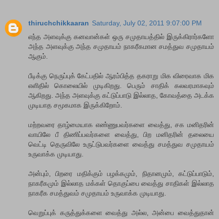
thiruchchikkaaran
Saturday, July 02, 2011 9:07:00 PM
எந்த‌ அளவுக்கு க‌ன‌வான்க‌ள் ஒரு ச‌முதாய‌த்தில் இருக்கிரார்களோ
அந்த‌ அளவுக்கு அந்த‌ ச‌முதாய‌ம் நாக‌ரீக‌மான‌ ச‌மத்துவ‌ ச‌முதாய‌ம்
ஆகும்.
பீடிக்கு நெருப்புக் கேட்பதில் ஆரம்பித்த தகராறு மிக விரைவாக மிக
எளிதில் கொலையில் முடிகிறது. பெரும் சாதிக் க‌ல‌வ‌ர‌மாக‌வும்
ஆகிற‌து. அந்த அளவுக்கு கட்டுப்பாடு இல்லாத, கோவத்தை அடக்க
முடியாத சமூகமாக இருக்கிறோம்.
ம‌ற்ற‌வ‌ரை தாழ்மையாக‌ எண்ணுப‌வ‌ர்களை வைத்து, ச‌க‌ ம‌னித‌ரின்
வாயிலே பீ திணிப்ப‌வ‌ர்க‌ளை வைத்து, பிற‌ ம‌னித‌ரின் த‌லையை
வெட்டி தெருவிலே உருட்டுப‌வ‌ர்க‌ளை வைத்து ச‌மத்துவ‌ ச‌முதாய‌ம்
உருவாக்க‌ முடியாது.
அன்பும், பிறரை மதிக்கும் பழக்கமும், நிதானமும், கட்டுப்பாடும்,
நாகரீகமும் இல்லாத மக்கள் தொகுப்பை வைத்து சாதிகள் இல்லாத
நாக‌ரீக‌ சமத்துவம் சமுதாயம் உருவாக்க முடியாது.
வெறுப்புக் கருத்துக்களை வைத்து அல்ல, அன்பை வைத்துதான்