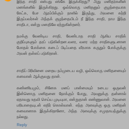
இந்த‌ சாதி என்ப‌து எங்கே இருக்கிற‌து? அது ம‌னித‌ர்க‌ளின்
ம‌ன‌ங்க‌ளில் இருக்கிற‌து. ஒவ்வொரு ம‌னித‌னும் குழ‌ந்தையாக‌
கேட்க‌, பேச‌ ஆரம்பிக்கும் நாளில் இருந்து, அவ‌னை சுற்றி
இருப்ப‌வ‌ர்க‌ள் அந்த‌க் குழ‌ந்தையிட‌ம் நீ இந்த‌ சாதி, நாம இந்த‌
சாதிடா, என்று ம‌ன‌திலே ஏற்றுகின்ற‌ன‌ர்.
ந‌ம‌க்கு வேண்டிய‌ சாதி, வேண்டாத‌ சாதி ஆகிய‌ சாதிக்
குறிப்புக‌ளும் த‌ரப் ப‌டுகின்ற‌ன‌.வ‌ள‌ர‌, வ‌ள‌ர‌ ம‌ற்ற‌ சாதிக‌ளுட‌னான‌
மோத‌ல் போக்கை க‌டைப் பிடிப்ப‌தை வீர‌மாக க‌ருதும் போக்குக்கு
அவ‌ன் த‌ள்ள‌ப் ப‌டுகிறான்.
சாதிப் பிரிவினை ம‌றைய‌ ந‌ம்முடைய‌ வ‌ழி, ஒவ்வொரு ம‌னித‌னையும்
க‌ன‌வான் ஆக்குவ‌து தான்.
க‌ண்ணிய‌மும், சினேக‌ ம‌ன‌ப் பான்மையும் உடைய‌ ஒருவ‌ன்
இன்னொரு ம‌னித‌னை நோக்கும் போது, அவ‌னுக்கு த‌ன்னால்
ஏதாவ‌து உத‌வி செய்ய‌ முடியுமா, என்றுதான் எண்ணுவான். அவ‌னை
ம‌ரியாதையுட‌ன் எதிர் கொள்வான். எந்த‌ அளவுக்கு ஒரு ம‌னித‌ன்
க‌னவானாக‌ இருக்கிறானோ, அந்த‌ அள‌வுக்கு ச‌முதாய‌த்துக்கு
ந‌ல்ல‌து.
Reply