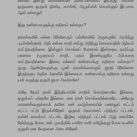
எனவே இன்று கோவில்களே தீண்டாமையை இடித்து, மக்கள்
ஒருவரை ஒருவர் தீண்டி, கசங்கி, அமுக்கிக் கொள்ளும் இடமாக
ஆகி உள்ளது//
இது உண்மைகளுக்கு எதிராய் உள்ளதா?
நகரங்களில் எல்லா பிரிவினரும் பள்ளிகளில் அருகருகே அமர்ந்து
படிக்கின்றனர். பிறர் என்ன சாதி என்று அறிந்து கொளவதில் ஆர்வம்
காட்டுவதில்லை. இன்னும் சொல்லப் போனால் இன்றைய நகர்ப்புற
மாணவ சமுதாயம் சாதி, மதம் இரண்டிலுமே அக்கறை
காட்டுவதில்லை- இவை எல்லாம் உண்மைக்கு எதிராக உள்ளதா?
நூறு ஆண்டுகளுக்கு முன் நகரங்க்ளைளும் ஜாதி பிரிவினை
இருந்ததா அதிக அளவில் இல்லையா. உண்மைக்கு எதிராக உள்ளது
யார் கருத்து தருமி ஐயா அவர்களே!
அதே நேரம் நான் இந்தியாவில் சாதிக் கொடுமையே இல்லை,
ஒதுக்கப் படுதலே இல்லை, என நான் சொல்லவில்லையே. பல்வேறு
காரணங்களுக்காக் நானே என் வாழ்க்கையில் பலராலும் கட்டம்
கட்டப் பட்டு இருக்கிறேன். ஒருவர் அவமானப் படுத்தப் பட்டால்,
தள்ளி வைக்கப் பட்டால், இழிவு படுத்தப் பட்டால் அது எனக்கே
நேர்ந்தது போல, என் முகத்தில் யாரோ காரி உமிழ்ந்தது போல கூனிக்
குறுகி மன வேதனை அடைகிறேன்.