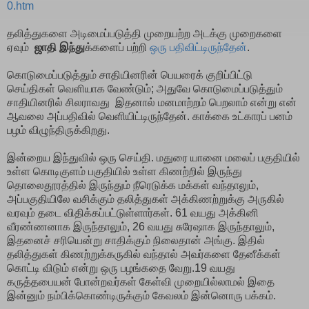
0.htm
தலித்துகளை அடிமைப்படுத்தி முறையற்ற அடக்கு முறைகளை
ஏவும்
ஜாதி இந்து
க்களைப் பற்றி
ஒரு பதிவிட்டிருந்தேன்
.
கொடுமைப்படுத்தும் சாதியினரின் பெயரைக் குறிப்பிட்டு
செய்திகள் வெளியாக வேண்டும்; அதுவே கொடுமைப்படுத்தும்
சாதியினரில் சிலராவது இதனால் மனமாற்றம் பெறலாம் என்று என்
ஆவலை அப்பதிவில் வெளியிட்டிருந்தேன். காக்கை உட்காரப் பனம்
பழம் விழுந்திருக்கிறது.
இன்றைய இந்துவில் ஒரு செய்தி. மதுரை யானை மலைப் பகுதியில்
உள்ள கொடிகுளம் பகுதியில் உள்ள கிணற்றில் இருந்து
தொலைதூரத்தில் இருந்தும் நீரெடுக்க மக்கள் வந்தாலும்,
அப்பகுதியிலே வசிக்கும் தலித்துகள் அக்கிணற்றுக்கு அருகில்
வரவும் தடை விதிக்கப்பட்டுள்ளார்கள். 61 வயது அக்கினி
வீரண்ணனாக இருந்தாலும், 26 வயது சுரேஷாக இருந்தாலும்,
இதனைச் சரியென்று சாதிக்கும் நிலைதான் அங்கு. இதில்
தலித்துகள் கிணற்றுக்கருகில் வந்தால் அவர்களை தேனீக்கள்
கொட்டி விடும் என்று ஒரு பழங்கதை வேறு.19 வயது
கருத்தபையன் போன்றவர்கள் கேள்வி முறையில்லாமல் இதை
இன்னும் நம்பிக்கொண்டிருக்கும் கேவலம் இன்னொரு பக்கம்.